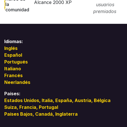
Alcance 2000 XP
la
usuarios
comunidad
premiados
Idiomas:
Inglés
Español
Portugués
Italiano
Francés
Neerlandés
Países:
Estados Unidos,
Italia
,
España,
Austria,
Bélgica
Suiza,
Francia,
Portugal
Países Bajos,
Canadá,
Inglaterra