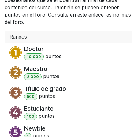
contenido del curso. También se pueden obtener
puntos en el foro. Consulte en este enlace las normas
del foro.
Rangos
Doctor
punto
s
10.000
Maestro
punto
s
2.000
Título de grado
punto
s
500
Estudiante
punto
s
100
Newbie
punto
s
1